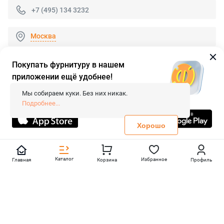
+7 (495) 134 3232
Москва
Покупать фурнитуру в нашем
приложении ещё удобнее!
© 2026 «FieraShop.ru»
Сопровождение сайта
- Вебформат.
Мы собираем куки. Без них никак.
Все права защищены.
Подробнее...
Не является публичной офертой
Политика конфиденциальности
Хорошо
Каталог
Избранное
Главная
Корзина
Профиль