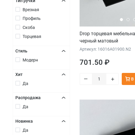
Тип ручки
Врезная
+
Профиль
Скоба
Drop торцевая мебельна
Торцевая
черный матовый
Артикул: 16016A01900.N2
Стиль
Модерн
+
701.50 ₽
Хит
–
+
В
Да
+
Распродажа
Да
+
Новинка
Да
+