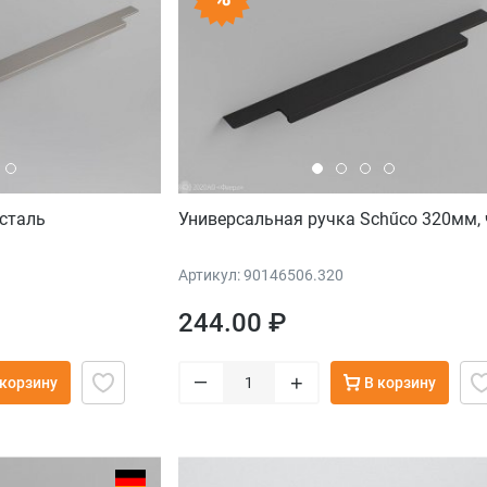
 сталь
Универсальная ручка Schűco 320мм, 
Артикул: 90146506.320
244.00 ₽
–
+
 корзину
В корзину