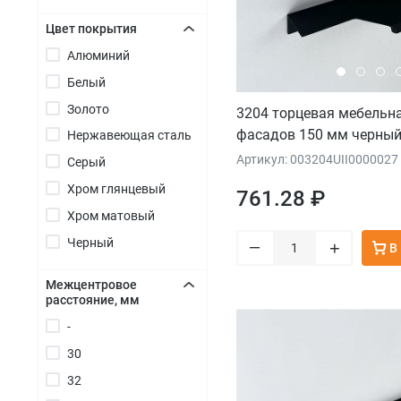
Цвет покрытия
Алюминий
+
Белый
Золото
3204 торцевая мебельна
фасадов 150 мм черны
Нержавеющая сталь
Артикул: 003204UII0000027
Серый
Хром глянцевый
761.28 ₽
Хром матовый
Черный
–
+
В
Межцентровое
расстояние, мм
+
-
30
32