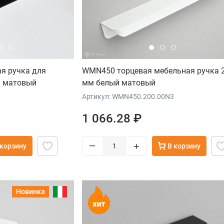
я ручка для
WMN450 торцевая мебельная ручка 
й матовый
мм белый матовый
Артикул: WMN450.200.00N3
1 066.28 ₽
–
+
 корзину
В корзину
Новинка