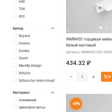
640
704
832
Бренд
Boyard
+
WMN450 торцевая мебел
Cosma
белый матовый
Eureka
Артикул: WMN450.050.00N3
Giusti
434.32 ₽
Marella Design
Schüco
–
+
В
Schüco by Union Knopf
Материал
Алюминий
+
-60%
Цинковое литье