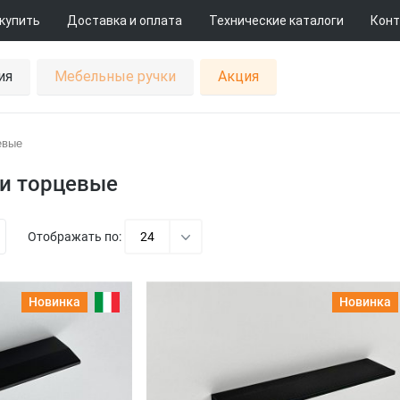
 купить
Доставка и оплата
Технические каталоги
Конт
ия
Мебельные ручки
Акция
евые
и торцевые
Отображать по:
24
Новинка
Новинка