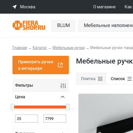
Москва
О магазине
Как
BLUM
Мебельные наполнен
Главная
→
Каталог
→
Мебельные ручки
→
Мебельные ручки торц
Мебельные ручк
Примерить ручки
в интерьере
Плитка
Список
Фильтры
Цена
+