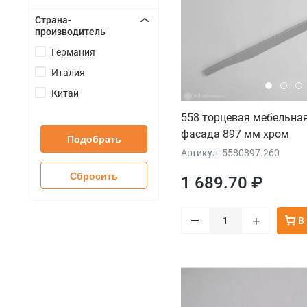
Страна-
производитель
+
Германия
Италия
Китай
558 торцевая мебельная
фасада 897 мм хром
Подобрать
Артикул: 5580897.260
Сбросить
1 689.70 ₽
–
+
В