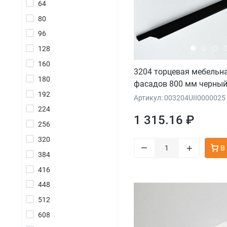
64
80
96
128
160
3204 торцевая мебельна
180
фасадов 800 мм черны
192
Артикул: 003204UII0000025
224
1 315.16 ₽
256
320
–
+
В
384
416
448
512
608