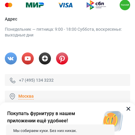
Адрес
Понедельник — пятница: 9:00 - 18:00 Суббота, воскресенье:
выходные дни
+7 (495) 134 3232
Москва
Покупать фурнитуру в нашем
приложении ещё удобнее!
© 2026 «FieraShop.ru»
Сопровождение сайта
- Вебформат.
Мы собираем куки. Без них никак.
Все права защищены.