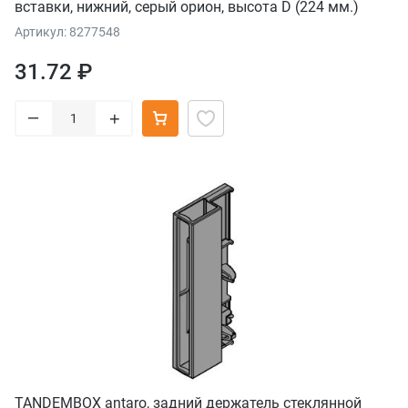
вставки, нижний, серый орион, высота D (224 мм.)
симм
Артикул: 8277548
31.72 ₽
–
+
TANDEMBOX antaro, задний держатель стеклянной