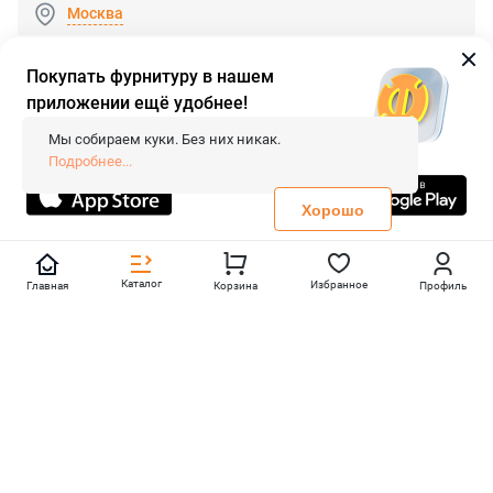
Москва
Покупать фурнитуру в нашем
приложении ещё удобнее!
© 2026 «FieraShop.ru»
Сопровождение сайта
- Вебформат.
Мы собираем куки. Без них никак.
Все права защищены.
Подробнее...
Не является публичной офертой
Политика конфиденциальности
Хорошо
Каталог
Избранное
Главная
Корзина
Профиль