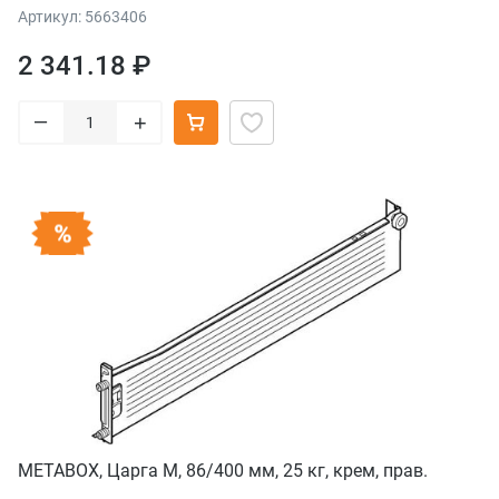
левая/правая
Артикул: 5663406
2 341.18 ₽
–
+
METABOX, Царга М, 86/400 мм, 25 кг, крем, прав.