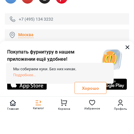
+7 (495) 134 3232
Москва
Покупать фурнитуру в нашем
приложении ещё удобнее!
© 2026 «FieraShop.ru»
Сопровождение сайта
- Вебформат.
Мы собираем куки. Без них никак.
Все права защищены.
Подробнее...
Не является публичной офертой
Политика конфиденциальности
Хорошо
Каталог
Избранное
Главная
Корзина
Профиль