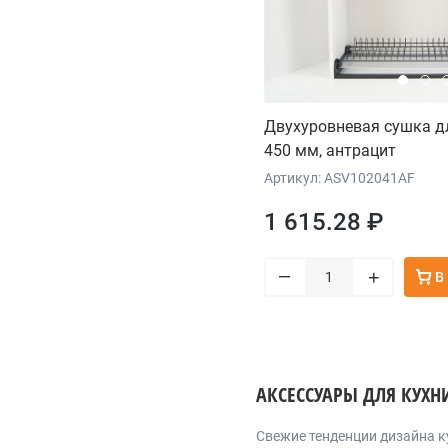
Двухуровневая сушка д
450 мм, антрацит
Артикул: ASV102041AF
1 615.28 ₽
–
+
В
АКСЕССУАРЫ ДЛЯ КУХН
Cвежие тенденции дизайна к