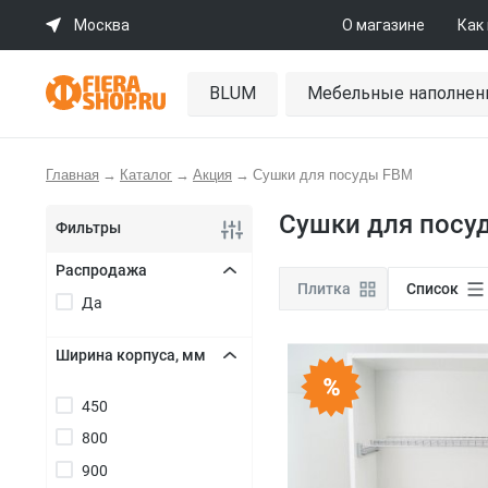
Москва
О магазине
Как
BLUM
Мебельные наполнен
Главная
→
Каталог
→
Акция
→
Сушки для посуды FBM
Сушки для посу
Фильтры
Распродажа
Плитка
Список
Да
+
Ширина корпуса, мм
+
450
800
900