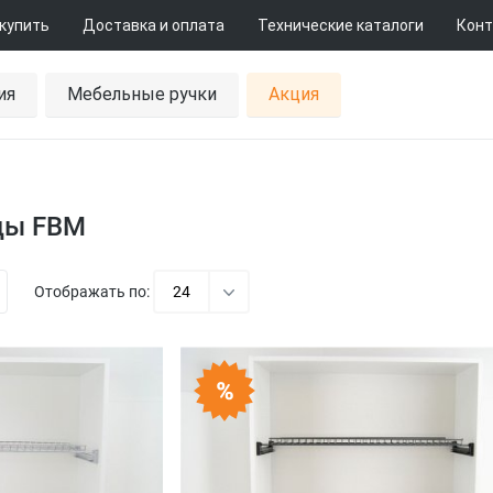
 купить
Доставка и оплата
Технические каталоги
Конт
ия
Мебельные ручки
Акция
ды FBM
Отображать по:
24