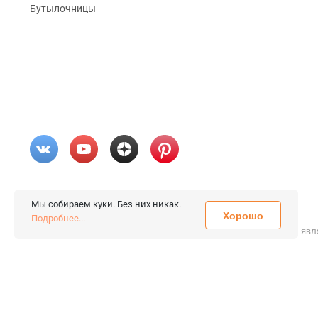
Бутылочницы
Мы собираем куки. Без них никак.
Хорошо
© 2026 «FieraShop.ru»
Подробнее...
Сопровождение сайта
- Вебформат.
Все права защищены.
Не явл